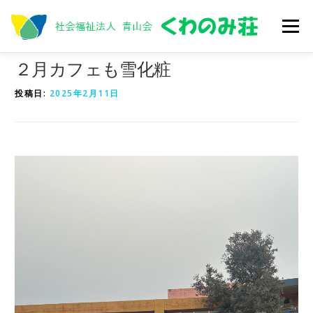
コ
ン
メニュー
テ
ン
ツ
２月カフェも雪化粧
へ
トップ
入居
在宅サービス
くわのみNOW
ス
投稿日:
2025年2月11日
キ
ッ
プ
求人
法人概要