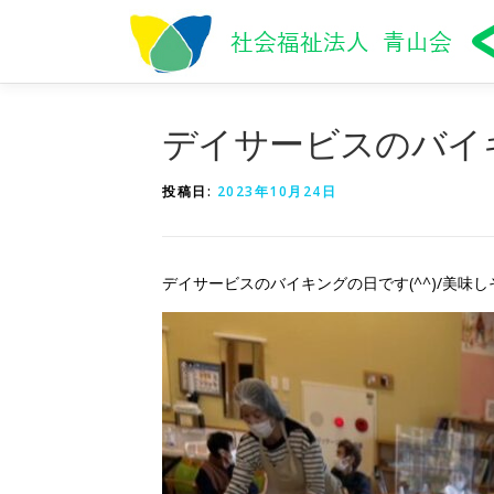
コ
ン
テ
ン
ツ
デイサービスのバイ
へ
ス
キ
投稿日:
2023年10月24日
ッ
プ
デイサービスのバイキングの日です(^^)/美味し