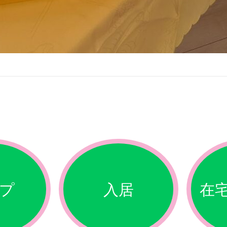
プ
入居
在