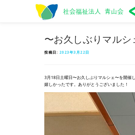
コ
ン
テ
ン
ツ
〜お久しぶりマルシ
へ
ス
キ
投稿日:
2023年3月22日
ッ
プ
3月18日土曜日〜お久しぶりマルシェ〜を開催
嬉しかったです。ありがとうございました！