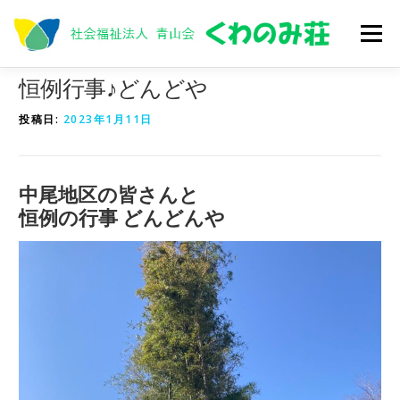
コ
ン
メニュー
テ
ン
ツ
恒例行事♪どんどや
へ
トップ
入居
在宅サービス
くわのみNOW
ス
投稿日:
2023年1月11日
キ
ッ
プ
求人
法人概要
中尾地区の皆さんと
恒例の行事 どんどんや